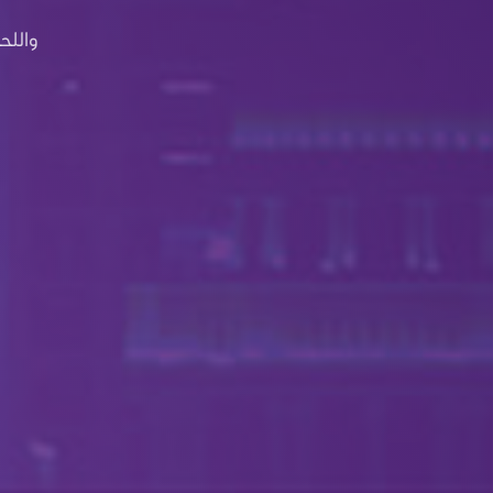
واللح